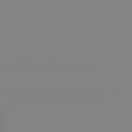
i ve kendi başlarına yatağa girip çıkmalarını
st düzeyde tutarak düşme riskini tamamen ortadan
ğlığa zararsız ahşapla özenle üretilmiştir. Sade ve şık
ik bir seçenek sunan Montessori Yer Yatağımız ile