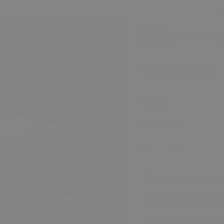
16 D
₺ 5,955.4
İndirim
Boyutlar
Yükseklik
Satıcıya Not :
Satıcıya Not :
Kapı istiyor musunu
Ayaklı ve ayaksız ku
"4 Tarafı Kurulu Karg