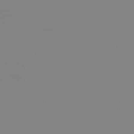
%20 İndirim
%20 İndirim
₺ 1,125.00
₺ 3,654.00
₺ 900.00
₺ 2,924.
enar
Montessori Yatak Kapısı
Montessori
Yastığı