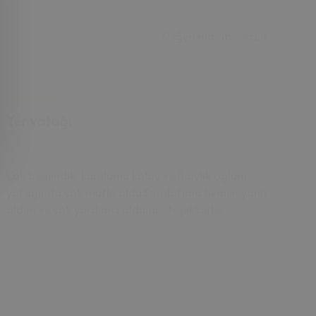
Değerlendirme Yazın
Yer yatağı
Nejla
D.
2 Ağu, 2025
Çok beğendik, kurulumu kolay ve 8 aylık oğlum
yatağında çok mutlu oldu.Sorulatima hemen yanıt
aldım ve çok yardımcı oldular , teşekkürler.