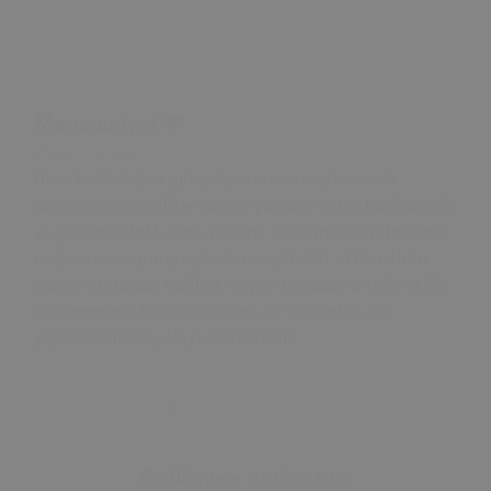
Memnuniyet ❤️
25 Ara, 2024
Ürün beklediğim gibiydi yorumlara güvenerek
aldığım için özellikle yorum yazdım satıcı harika ilgili
ve çözüm odaklı kapı yönünü belirtmeyi unutmama
rağmen yeni parça göndermeyi teklif ettiler. Ürün
yüzeyi pürüzsüz, kaliteli, ahşap kokusuyla geliyor. Biz
çok memnun kaldık üründen de satıcıdan da
şüphesiz sipariş oluşturabilirsiniz.
1
2
3
Sonraki
Bu Ürünlere de Göz Atın