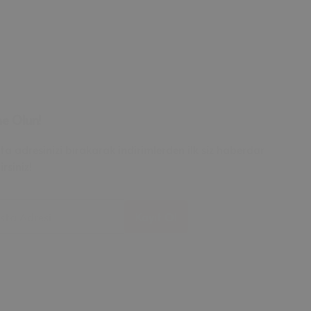
e Olun!
ta adresinizi bırakarak indirimlerden ilk siz haberdar
irsiniz!
sta Adresi
Kayıt Ol