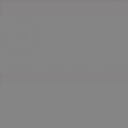
Tüm Ürünler
Montessori Yer Yatağı
Çift Kullanı
sit Fırsatı!
Sepette %10 İndirim Fırs
Anasayfa
Tüm Ürünler
Montessori Yatak
Newcast