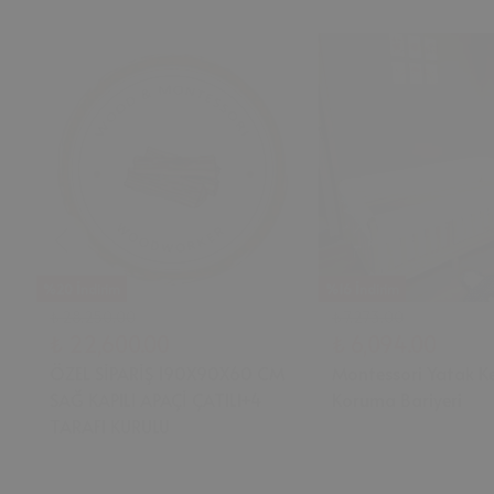
%20 İndirim
%16 İndirim
₺ 28,250.00
₺ 7,273.00
₺ 22,600.00
₺ 6,094.00
ÖZEL SİPARİŞ 190X90X60 CM
Montessori Yatak K
SAĞ KAPILI APAÇİ ÇATILI+4
Koruma Bariyeri
TARAFI KURULU