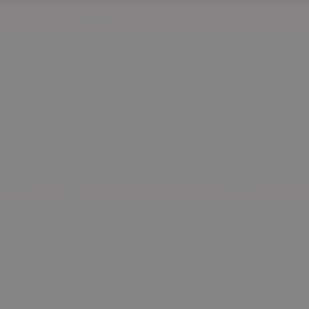
HAVALE İLE ÖDEMELERDE %10 İNDİRİM!
m Montessori
Çatılı Montessori
Tekstil
atı!
Tüm Kredi Kartlarında Peşin Fiy
le - Doğal Ahşap Keşif Yatağı
WoodandMontessori
Newcastle - 