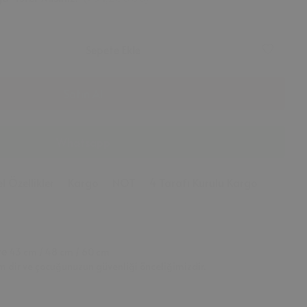
Sepete Ekle
Satın Al
Whatsapp
l Özellikler
Kargo
NOT
4 Tarafı Kurulu Kargo
re
43 cm / 48 cm / 60 cm
m dir ve çocuğunuzun güvenliği önceliğimizdir.