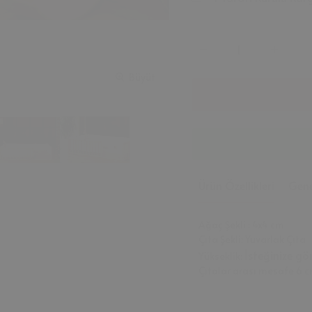
Büyüt
Ürün Özellikleri
Gene
Ağaç Şekli : 4x4 cm
Çıta Şekli: Yuvarlak Çıta
İsteğinize gö
Yükseklik:
Çıtalar arası mesafe 6 c