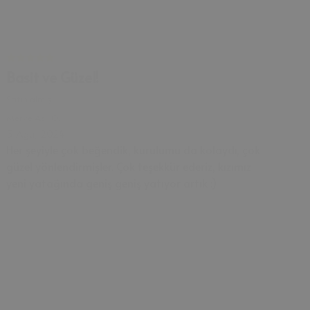
Basit ve Güzel!
Satın almış
Merve Aslı
Ö.
3 Ağu, 2024
Her şeyiyle çok beğendik, kurulumu da kolaydı, çok
güzel yönlendirmişler. Çok teşekkür ederiz, kızımız
yeni yatağında geniş geniş yatıyor artık :)