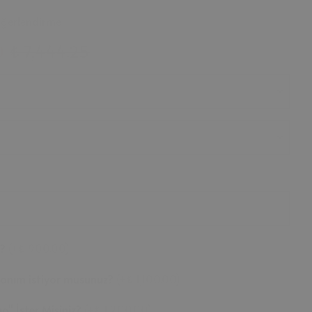
eğerlendirme
0
₺ 7,444.25
z?
(
+₺ 900.00
)
llanım istiyor musunuz?
(
+₺ 1,100.00
)
o" İster Misiniz?
(
+₺ 1,200.00
)