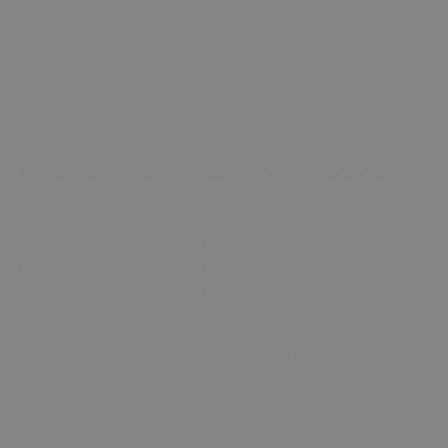
Tümünü Gör
KURUMSAL
HESAP
İLETİŞİM
KATEGORİLER
Abon
Hakkımızda
Giriş Yap
Bize Ulaşın
Tüm Ürünler
E-pos
olabil
Mesafeli Satış
Kayıt Ol
Sıkça
Montessori
Sözleşmesi
Sorulan
Yataklar
Şifremi
Sorular
İptal İade
Unuttum
Özel Çocuklar
E-Po
Koşulları
için Montessori
Montessori
Üyelik
Blog
Çatılı Montessori
Sözleşmesi
Yeni Gelenler
Gizlilik
Politikası