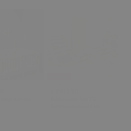
%20 İndirim
%20
₺ 11,140.00
₺ 1
00
₺ 8,912.50
₺ 
 Kenar Koruma
Minik Kaşifler İçin 3’lü
Lo
Montessori Macera Seti
Ah