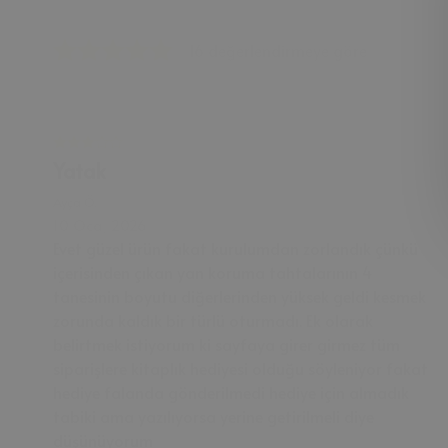
16 değerlendirmeye göre
Yatak
Ayça
Ö.
10 Oca, 2026
Evet güzel ürün fakat kurulumdan zorlandık çünkü
içerisinden çıkan yan koruma tahtalarının 4
tanesinin boyutu diğerlerinden yüksek geldi kesmek
zorunda kaldık bir türlü oturmadı. Ek olarak
belirtmek istiyorum ki sayfaya girer girmez tüm
siparişlere kitaplık hediyesi olduğu söyleniyor fakat
hediye falanda gönderilmedi hediye için almadık
tabiki ama yazılıyorsa yerine getirilmeli diye
düşünüyorum