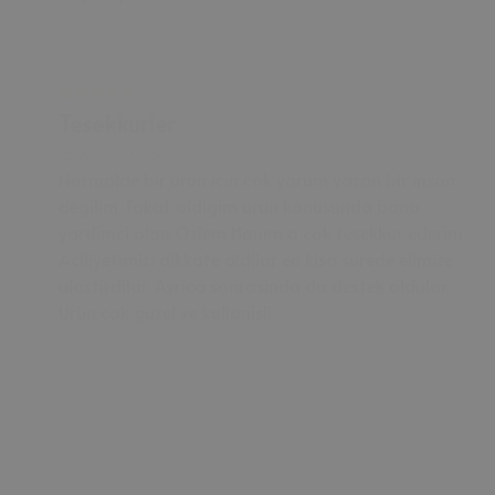
Tesekkurler
15 May, 2025
Normalde bir ürün icin cok yorum yazan bir insan
degilim. Fakat aldigim urun konusunda bana
yardimci olan Özlem Hanım a cok tesekkur ederim.
Aciliyetimizi dikkate aldilar en kisa surede elimize
ulastirdilar. Ayrica sonrasinda da destek oldular.
Ürün cok guzel ve kullanisli.