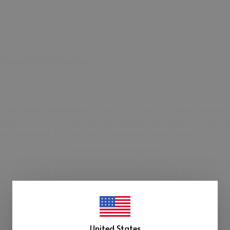
a Sunan Doğal Uyku Alanı
ız
yer yatağı modelimiz
, çocukların özgürce hareket etmelerin
. Yere sıfır olan bu özel tasarım, miniklerin güvenliğini en ü
ni geliştirerek bağımsızlık kazanmasına önemli katkı sağlar.
şif ve gelişim merkezine dönüştüren bu model, %100 doğal ve sa
 atmosfer kazandırır. Hem güvenli, hem eğitici, hem de estet
United States