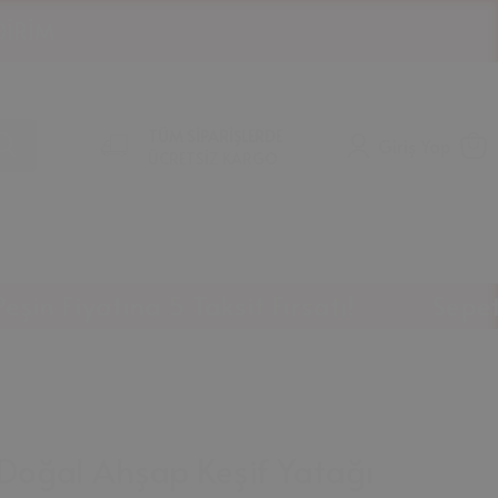
TÜM SİPARİŞLERDE
Giriş Yap
ÜCRETSİZ KARGO
atına 5 Taksit Fırsatı!
Sepette %10 
Doğal Ahşap Keşif Yatağı