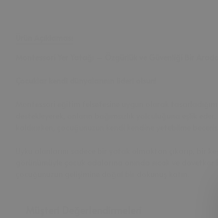
Ürün Açıklaması
Montessori Yer Yatağı – Özgürlük ve Güvenliği Bir Arad
Çocuklar kendi dünyalarının lideri olsun!
Montessori eğitim felsefesine uygun olarak tasarladığım
destekleyerek, onların bağımsızlık yolculuğuna eşlik eder
kaldırırken, çocuğunuzun kendi kendine yetebilme becerisi
Uyku alanlarını sadece bir yatak olmaktan çıkarıp, bir ke
görünümüyle çocuk odalarına anında sıcak ve davetkar bir
çocuğunuzun gelişimine doğal bir dokunuş katın.
Müşteri Değerlendirmeleri