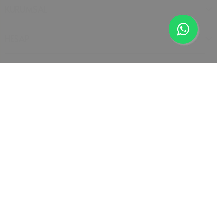
KURUMSAL
HESAP
İLETİŞİM
İptal
KATEGORİLER
Abone Olun!
E-posta adresinizi bırakarak indirimlerden ilk siz haberdar
olabilirsiniz!
E-Posta Adresi
Kayıt Ol