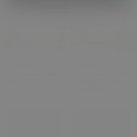
%20 İndirim
%20 İndirim
₺ 15,656.20
₺ 13,148.80
₺ 12,524.96
₺ 10,519.04
Ely - Montessori Çatılı
Alin - Montessori Doğal
Yatak
Ahşap Çatılı ve Ayaklı
Çocuk Yatağı
2 Değerlendirme
6 Değerlendirme