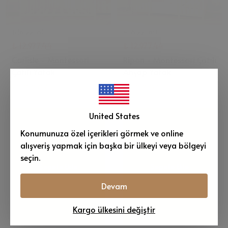
₺ 16,221.80
₺ 16,221.80
₺ 12,977.44
₺ 12,977.44
Carlisle - Montessori
Ripon - Montessori Çatılı
Çatılı Yatak
Ahşap Yatak
0 Değerlendirme
0 Değerlendirme
United States
Konumunuza özel içerikleri görmek ve online
alışveriş yapmak için başka bir ülkeyi veya bölgeyi
seçin.
Sepete Ekle
Sepete Ekle
Devam
Kargo ülkesini değiştir