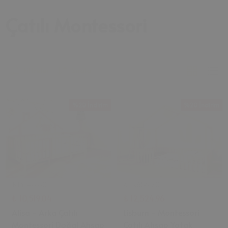
Çatılı Montessori
Filtreler
Sırala
%20 İndirim
%20 İndirim
₺ 13,148.80
₺ 15,656.20
₺ 10,519.04
₺ 12,524.96
Alisa - Arka Çatılı
Lisburn - Montessori
Montessori Doğal Ahşap
Çatılı Ahşap Yatak