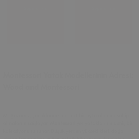
Sepete Ekle
Sepete Ekle
Montessori Yatak Modellerinin Adresi:
Wood and Montessori
Mağazamız, çocuklarınızın rahat bir uyku alanına sahip
olmalarını sağlayan
Montessori
yer yataklarının geniş bir
koleksiyonunu sunar. Düşük yerden yükseklikleri, doğal
ahşap tasarımları ve özelleştirilebilir seçenekleriyle bu