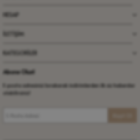
HESAP
İLETİŞİM
KATEGORİLER
Abone Olun!
E-posta adresinizi bırakarak indirimlerden ilk siz haberdar
olabilirsiniz!
E-Posta Adresi
Kayıt Ol