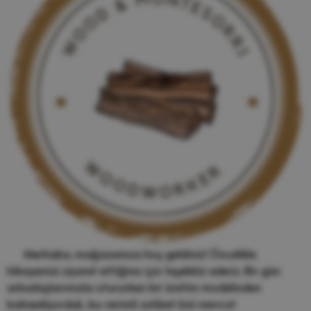
Merhaba, mağazamıza hoş geldiniz! Öncelikle
hikayemizi ziyaret ettiğiniz için teşekkür ederiz. Bir gün
arkadaşlarımızla otururken bir üretim modelinden
bahsediyorduk, bu verimli sohbet bizi mevcut