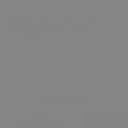
9 Oca, 2024
yatağı çok beğendik, çocuğum içinde bizim için de
büyük kolaylık kendisi yatıp kalkabiliyor ayrıca
odada görüntüsü çok şık
Satın almış
Tuğçe
S.
10 Tem, 2024
Yorum yok
Bu Ürünlere de Göz Atın