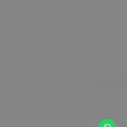
İLETİŞİM
KATEGORİLER
Abone Olun!
E-posta adresinizi bırakarak indirimlerden ilk siz haberdar
olabilirsiniz!
E-Posta Adresi
Kayıt Ol
© Wood And Montessori. Tüm hakları saklıdır. Powered by Intro