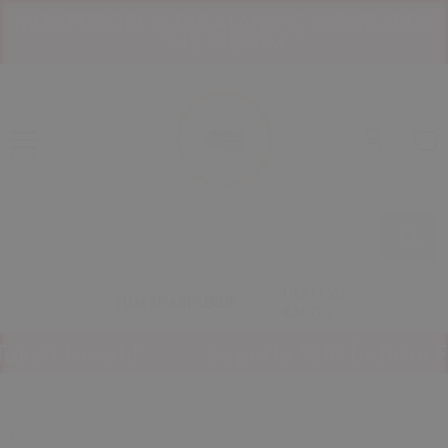
HAVALE İLE ÖDEMELERDE %10 İNDİRİM!
1
2
Menu
ÜCRETSİZ
TÜM SİPARİŞLERDE
KARGO
 Fırsatı!
Sepette %10 İndirim Fırsat
Anasayfa
Tüm Ürünler
Montessori Yatak
Lidya - Çam Ağacı Montessori Yer Yatağı 60 Cm Yükseklik