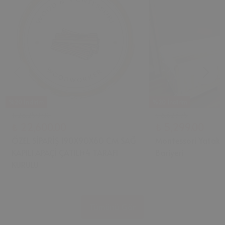
%20 İndirim
%20 İndirim
₺ 28,250.00
₺ 6,623.75
₺ 22,600.00
₺ 5,299.00
ÖZEL SİPARİŞ 190X90X60 CM SAĞ
Montessori Yatak 
KAPILI APAÇİ ÇATILI+4 TARAFI
Bariyeri
KURULU
Tümünü Gör