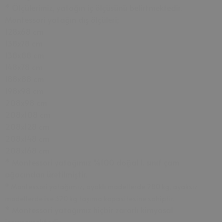
* Ölçülerimiz, yatağın iç ölçüsünü belirtmektedir.
Montessori yatağın dış ölçüleri;
128x68 cm
138x78 cm
138x88 cm
148x78 cm
188x88 cm
198x98 cm
208x98 cm
208x108 cm
208x128 cm
208x148 cm
208x168 cm
* Montessori yatağımız %100 doğal 1. sınıf çam
ağacından üretilmiştir.
* Montessori yatağımız, ayaklı modellerde 280 kg, ayaksız
modellerde ise 320 kg taşıma kapasitesine sahiptir.
* Montessori yatağımız hiçbir zararlı kimyasal
içermemektedir.