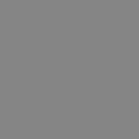
13 Haz, 2024
merhaba, yatak acaba kac KG? ve beyaz olan var
mi?
Satın almış
Osman Nail
E.
27 Tem, 2024
Problemsiz geldi. Kolayca monte ettik. Öncesinde
yükseklik için yardımcı olduğu için Özlem hanıma
çok teşekkürler.
27 Haz, 2024
We bought one of these in 2023 and loved it so
much we bought a second one for our younger
child!