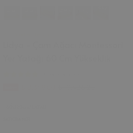
WoodandMontessori
Lidya - Çam Ağacı Montessori
Yer Yatağı 60 Cm Yükseklik
6 Değerlendirme
₺ 8,349.00
₺ 10,436.25
İndirim
Boyutlar
SATICIYA NOT