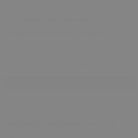
SATICIYA NOT
"4 Tarafı Kurulu Kargo" İster Misiniz?
(
+₺ 1,200.00
)
Ayaklı ve ayaksız kullanım istiyor musunuz?
(
+₺
1,100.00
)
Sepete Ekle
Satın Al
Whatsapp
Ürün Özellikleri
Genel Özellikler
Kargo
NOT