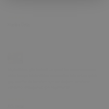
Harika Ürün
Satın almış
Ayşe
K.
3 Nis, 2025
Söyledikleri gibi kaliteli ve güzel bir montessorimiz
oldu, kargo bildirdikleri zamandan bile erken geldi,
geç saatlerde kurulum için sorduğum sorulara
yardımcı olduğunuz için teşekkürler.
KG, renk