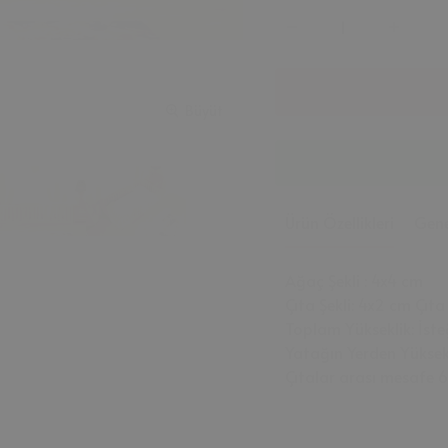
Büyüt
Ürün Özellikleri
Gene
Ağaç Şekli : 4x4 cm
Çıta Şekli: 4x2 cm Çıta
Toplam Yükseklik: İst
Yatağın Yerden Yüksekl
Çıtalar arası mesafe 6