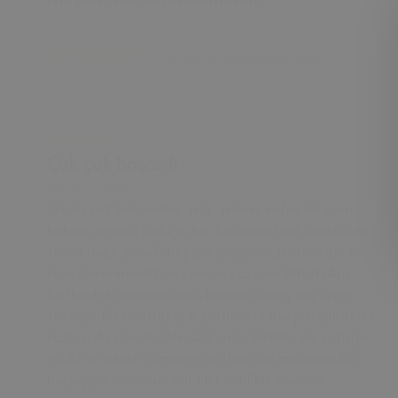
6 değerlendirmeye göre
Çok çok başarılı
28 May, 2024
Ürünü çok beğendim gelir gelmez enfes bir çam
kokusu orjinal olduğu her halinden belli suntalam
falan değil yani.Yanlış parça gelmişti,montajı da
tam beceremedik ne zaman yazsam WhatsApp
hattındaki hanımefendi hemen dönüş sağlayıp
fotoğrafla anlatıp çok yardımcı oldu parçaları da
fazlasıyla gönderdiler.Oğlumla birlikte de yatağa
girdik bi sıkıntı olmuyor sağlam bir malzeme.Biz
herşeyiyle memnun kaldık kesinlikle öneririz