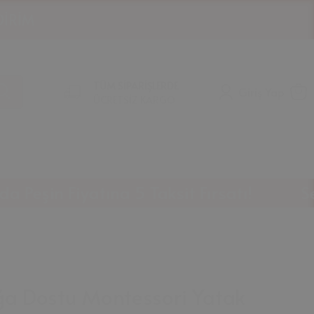
TÜM SİPARİŞLERDE
Giriş Yap
ÜCRETSİZ KARGO
Fiyatına 5 Taksit Fırsatı!
Sepette %
ğa Dostu Montessori Yatak