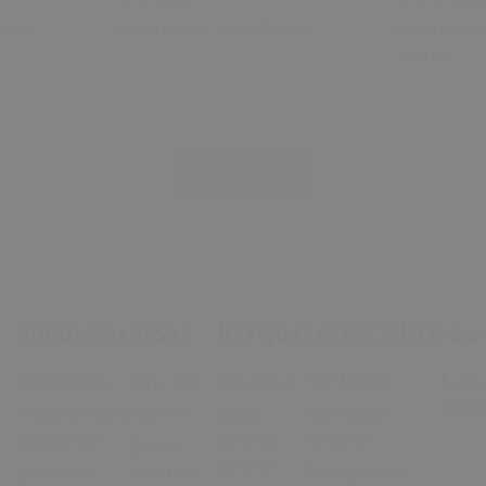
enar
Montessori Yatak Kapısı
Montessori
Yastığı
Tümünü Gör
KURUMSAL
HESAP
İLETİŞİM
KATEGORİLER
Abon
Hakkımızda
Giriş Yap
Bize Ulaşın
Tüm Ürünler
E-pos
olabil
Mesafeli Satış
Kayıt Ol
Sıkça
Montessori
Sözleşmesi
Sorulan
Yataklar
Şifremi
Sorular
İptal İade
Unuttum
Özel Çocuklar
E-Po