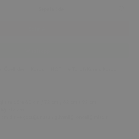
Sepete Ekle
Satın Al
Whatsapp
l Özellikler
Kargo
NOT
4 Tarafı Kurulu Kargo
eğinize göre 60 cm / 72 cm / 82 cm / 92 cm
iği : 12 cm
 cm dir ve çocuğunuzun güvenliği önceliğimizdir.