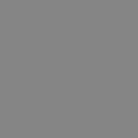
 Kenar Koruma
Minik Kaşifler İçin 3’lü
Lo
Montessori Macera Seti
Ah
e Olun!
ta adresinizi bırakarak indirimlerden ilk siz haberdar
irsiniz!
sta Adresi
Kayıt Ol