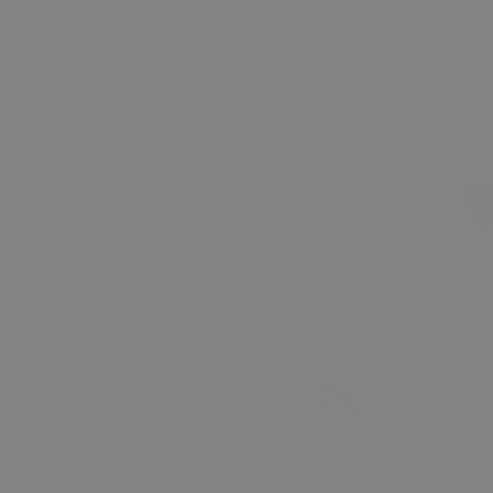
İCERİSİNDE OYNAYABİLİYOR
UYUYABİLİYOR.MEMNUNUZ.
%20 İndirim
%16 İndirim
₺ 28,250.00
₺ 7,273.00
₺ 22,600.00
₺ 6,094.00