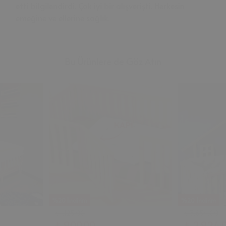
etti bilgilendirdi. Çok iyi bir alışverişti. Herkesin
emeğine ve ellerine sağlık.
Bu Ürünlere de Göz Atın
%20 İndirim
%20 İndirim
₺ 1,125.00
₺ 3,654.00
₺ 900.00
₺ 2,924.