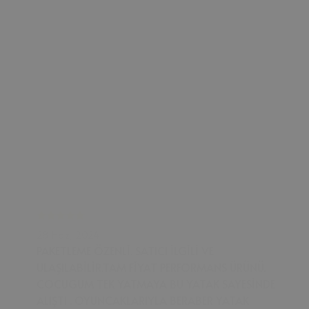
28 Haz, 2024
PAKETLEME ÖZENLİ. SATICI İLGİLİ VE
ULAŞILABİLİR.TAM FİYAT PERFORMANS ÜRÜNÜ.
COCUGUM TEK YATMAYA BU YATAK SAYESİNDE
ALIŞTI . OYUNCAKLARIYLA BERABER YATAK