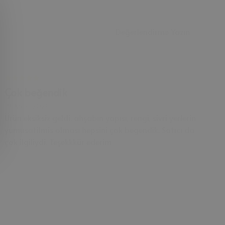
Değerlendirme Yazın
Çok beğendik
19 Mar, 2024
Ürün eksiksiz geldi. ahşabın yapısı, rengi, sivri yerlerin
yumusatilmis olması hepsini çok begendik. Satıcı da
çok ilgiliydi. Teşekkkür ederim