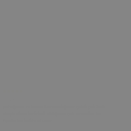
7 Mar, 2024
yatağımız ve kenar korumalığımız geldi çok hızlı
ulaştı elime indirimli aldığıma çok sevindim bu
fiyata bu kalite efsane