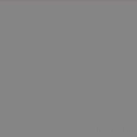
HAVALE İLE ÖDEMELERDE %10 İNDİRİM!
m Montessori
Çatılı Montessori
Tekstil
Fırsatı!
Tüm Kredi Kartlarında Peşin 
ssori Yatak
WoodandMontessori
Oxford - Do