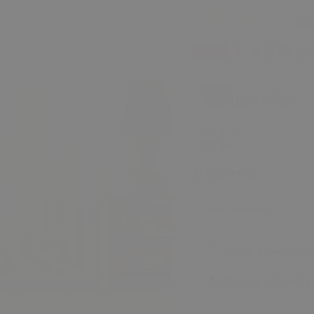
6 De
₺ 7,805.6
İndirim
Boyutlar
Yükseklik
SATICIYA NOT
SATICIYA NOT
"4 Tarafı Kurulu Karg
Ayaklı ve ayaksız ku