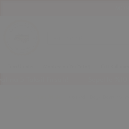
Tüm Ürünler
Montessori Yer Yatağı
Çift Kullanı
Taksit Fırsatı!
Sepette %10 İndirim 
Anasayfa
Tüm Ürünler
Oxford - Doğa Dostu Monte