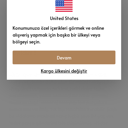
United States
Konumunuza özel içerikleri görmek ve online
alışveriş yapmak için başka bir ülkeyi veya
bölgeyi seçin.
Bayıldım !!
Devam
Ezgi
D.
22 May, 2024
Kargo ülkesini değiştir
-Ürün siparişimin 5.gününde bana teslim edildi.
Üretim vs. derken daha uzun sürmesini bekliyordum.
-Parçalar toplamda 4-5 kat, belki daha fazla
paketlenmişti, yolda herhangi bir zarar görmesi
mümkün değil. -Montaj kolaylığı için parçalara
numaralar verilmiş, tek kişi rahatlıkla kurabilir. Şarjlı
bir vidalama makinesi hariç hiçbir şeye ihtiyaç yok.
Yedek parça gönderimi bile düşünülmüş. -Hiçbir