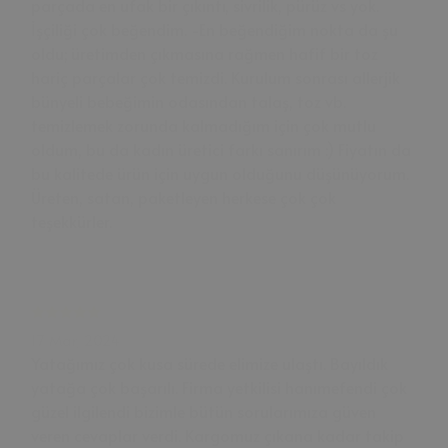
parçada en ufak bir çıkıntı, sivrilik, pürüz vs yok.
İşçiliği çok beğendim. -En beğendiğim nokta da şu
oldu; üretimden çıkmasına rağmen hafif bir toz
hariç parçalar çok temizdi. Kurulum sonrası allerjik
bünyeli bebeğimin odasından talaş, toz vb.
temizlemek zorunda kalmadığım için çok mutlu
oldum, bu da kadın üretici farkı sanırım :) Fiyatın da
bu kalitede ürün için uygun olduğunu düşünüyorum.
Üreten, satan, paketleyen herkese çok çok
teşekkürler.
17 Mar, 2024
Yatağımız çok kusa sürede elimize ulaştı. Bayıldık
yatağa çok başarılı. Firma yetkilisi hanımefendi çok
güzel ilgilendi bizimle bütün sorularımıza güven
veren cevaplar verdi. Kargomuz çıkana kadar takip