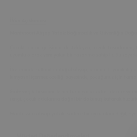
Ürün Açıklaması
Montessori Ahşap Yatak: Bağımsızlık ve Güvenliğin Doğa
Çocuklarınızın gelişimini destekleyen, özenle tasarlanmış
uyumlu olarak
yere yakın
bir tasarıma sahiptir. Bu sayede
Üretiminde kullanılan
doğal ahşap
, ürünün dayanıklılığın
kimyasal içermez
özelliği sayesinde, çocuğunuz için tamam
Sade ve şık tasarımı
ile her türlü çocuk odası dekorasyo
rengi, çocuk odalarına
doğal bir dokunuş katarak
huzurl
Montessori ahşap yatak, sadece bir uyku alanı değil, ay
Müşteri Değerlendirmeleri