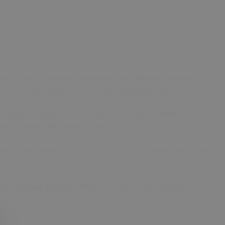
ların bağımsız hareket etmelerini destekleyen felsefeyle
keşfetme özgürlüğünü güvenle deneyimleyebilirler.
n sağlığına verilen önemi vurgular. İçeriğinde
zararlı
yapı, ebeveynlere gönül rahatlığı sağlar.
etkar bir atmosfer katar. Doğal ahşabın eşsiz dokusu ve
eyen,
güvenli bir uyku alanı
sunan bir yaşam alanıdır.