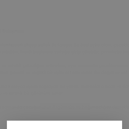
l Buluşması
Montessori ahşap yatak
ile tanışın. Bu özel uyku alanı, çocuk
 minikler, kendi başlarına yatağa girip çıkabilir, çevrelerini 
ı ve estetik çekiciliğini artırırken, aynı zamanda çocuklarınızı
en güvenli ve sağlıklı bir uyku ortamı sunar. Bu doğal ve saf 
nuna kolayca uyum sağlayan bu yatak, mekanlara sıcak ve dav
u ve estetik bir görünüm sunar.
nı zamanda çocuğunuzun özgüvenini ve bağımsızlığını destekl