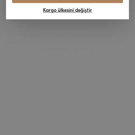
alanı yaratır. Doğal yüzeyi sayesinde ahşabın dokusunu
Kargo ülkesini değiştir
korur ve çocukların cildine zarar vermeyen, sağlıklı bir
ortam sağlar.
Montessori Boss Huş Ağacı Zemin Yatağı, çocuklarınız için
doğal, güvenli ve bağımsızlık kazandıran bir uyku alanı
oluşturmak isteyen ebeveynler için ideal bir tercihtir.
Müşteri Değerlendirmeleri
Bu ürün için değerlendirme yok
Değerlendirme Yazın
Bu Ürünlere de Göz Atın