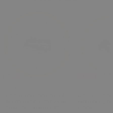
%6 İndirim
%20 İndirim
₺ 29,000.00
₺ 28,250.00
₺ 27,290.00
₺ 22,600.00
LİZBON MODEL 200X120 ÖLÇÜ
ÖZEL SİPARİŞ 190
BARİYER YÜKSEKLİĞİ 90 CM AYAK
KAPILI APAÇİ ÇATIL
15 CM (90+15)-AYAKLI AYAKSIZ
KURULU