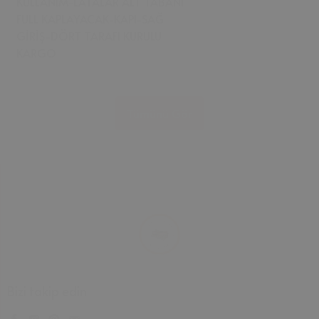
KULLANIM-LATALAR ALT TABANI
FULL KAPLAYACAK-KAPI-SAĞ
GİRİŞ-DÖRT TARAFI KURULU
KARGO
Tümünü Gör
Bizi takip edin