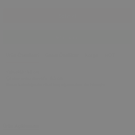
Satın Al
Whatsapp
Ürün Özellikleri
Genel Özellikler
Kargo
NOT
Yükseklik : 48 cm
Çıtalar arası mesafe : 8,5 cm
15mm kalınlığında ithal huş ağacından üretilmiştir.
Ürün Açıklaması