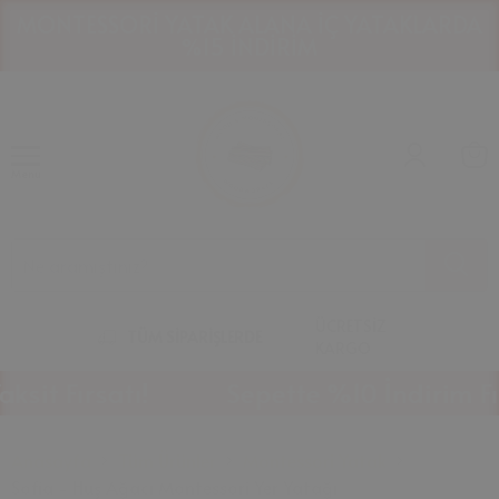
LANA İÇ YATAKLARDA
HAVALE İLE ÖDEMEL
1
2
DİRİM
Menu
ÜCRETSİZ
TÜM SİPARİŞLERDE
KARGO
t Fırsatı!
Sepette %10 İndirim Fırsa
Anasayfa
Tüm Ürünler
Montessori Yatak
Sofia - Huş Ağacı Montessori Yer Yatağı