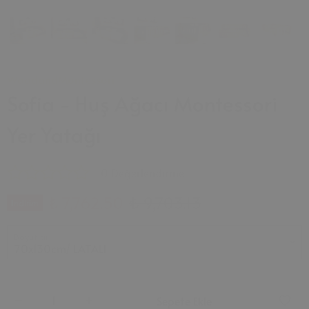
WoodandMontessori
Sofia - Huş Ağacı Montessori
Yer Yatağı
0 Değerlendirme
₺ 7,762.50
₺ 9,703.13
İndirim
Boyutlar
Sepete Ekle