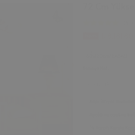
72 Cm Yüksek
14 D
₺ 8,181.80
İndirim
Boyutlar
Satıcıya Not :
Satıcıya Not :
Kapı istiyor musunu
Ayaklı ve ayaksız ku
"4 Tarafı Kurulu Karg