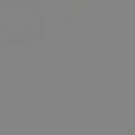
%20 İndirim
%20
₺ 11,140.00
₺ 1
00
₺ 8,912.50
₺ 
 Kenar Koruma
Minik Kaşifler İçin 3’lü
Lo
Montessori Macera Seti
Ah