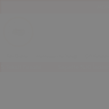
Tüm Ürünler
Montessori Yer Yatağı
Çift Kullanı
Fırsatı!
Sepette %10 İndirim Fırsatı
Anasayfa
Tüm Ürünler
Montessori Yatak
Chester