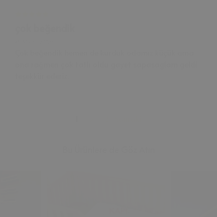
çok beğendik
8 Mar, 2024
Çok beğendik hemen de kurduk odamız küçük ama
ona rağmen çok tatlı oldu gayet sapasaglam geldi
teşekkür ederiz.
1
2
3
Sonraki
Bu Ürünlere de Göz Atın