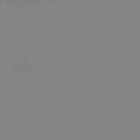
Büyüt
Ürün Özellikleri
Gene
Ağaç Şekli : 4x4 cm
Çıta Şekli: 4x2 cm Çıta
Toplam Yükseklik: 72 cm
Yatağın Yerden Yüksekliği
Çıtalar arası mesafe 5,9