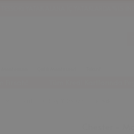
HAVALE İLE ÖDEMELERDE %10 İNDİRİM!
m Montessori
Çatılı Montessori
Tekstil
!
Tüm Kredi Kartlarında Peşin Fiyatın
 - Montessori Doğal Ahşap Yatak 72 Cm Yükseklik
WoodandMontessori
Chester - M