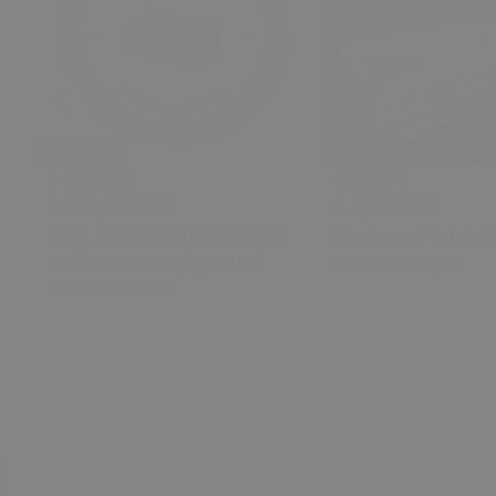
%20 İndirim
%16 İndirim
₺ 28,250.00
₺ 7,273.00
₺ 22,600.00
₺ 6,094.00
ÖZEL SİPARİŞ 190X90X60 CM
Montessori Yatak K
SAĞ KAPILI APAÇİ ÇATILI+4
Koruma Bariyeri
TARAFI KURULU