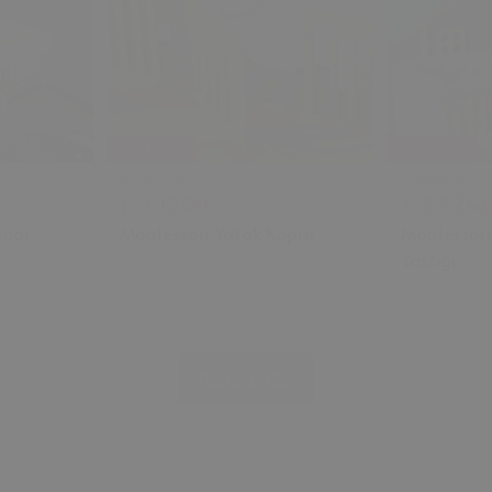
%20 İndirim
%20 İndirim
₺ 1,125.00
₺ 3,654.00
₺ 900.00
₺ 2,924.
enar
Montessori Yatak Kapısı
Montessori
Yastığı
Tümünü Gör