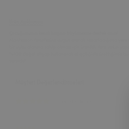
Ürün Açıklaması
Çocuğunuzun kendi başına büyümesine destek olun!
Montessori felsefesine uygun olarak tasarladığımız
yere
bir uyku alanına sahip olması için üretildi. Yere yakın 
%100 doğal ahşap kullanarak el işçiliğiyle ürettiğimiz b
yerinde!
Müşteri Değerlendirmeleri
14 değerlendirmeye göre