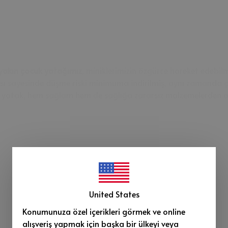
 yakın çocuk yatağımız
, miniklerimizin özgürce hareket edebilm
yapısı sayesinde düşme riski minimuma indirilmiş, aynı zamanda
u yatak, hem sağlam hem de sağlığa zararsız malzemelerden olu
United States
Konumunuza özel içerikleri görmek ve online
alışveriş yapmak için başka bir ülkeyi veya