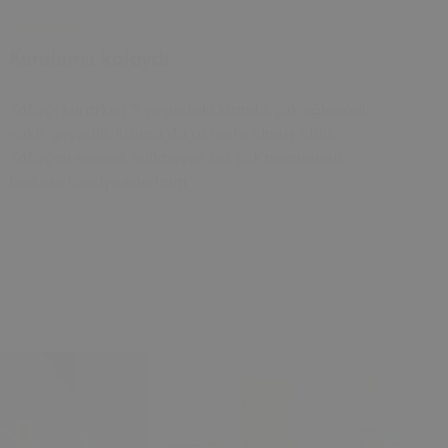
Kurulumu kolaydı
26 Şub, 2024
Yatağı kurarken 5 yaşındaki kızımla çok eğlenceli
vakit geçirdik. Kızıma da aktivite olmuş oldu.
Yatağını severek kullanıyor. biz çok memnunuz
herkese tavsiye ederimm