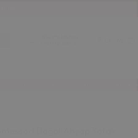
TÜM SİPARİŞLERDE
Giriş Yap
ÜCRETSİZ KARGO
a 5 Taksit Fırsatı!
Sepette %10 İndi
ontessori Doğal Ahşap Yatak