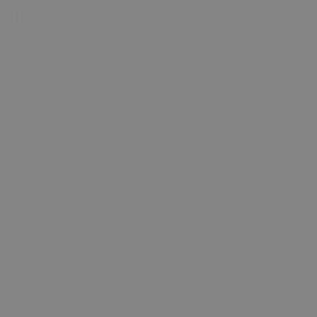
lik
eğerlendirme
₺ 10,227.25
z?
(
+₺ 900.00
)
llanım istiyor musunuz?
(
+₺ 1,100.00
)
o" İster Misiniz?
(
+₺ 1,200.00
)