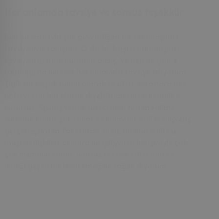
Her anlamda tavsiye ve sonsuz teşekkür
28 Eki, 2024
Ben bu satıcıyla çok güvendiğim bir arkadaşımın
tavsiyesiyle tanıştım. O da bir başka arkadaşının
tavsiyesi üzerine buradan almış. Ve ben de gönül
rahatlığıyla herkese her anlamda tavsiye ediyorum.
Tipik bir başak burcu olarak en ufak detaylara bile
kafa yoran biri olarak diyebilirimki ürün kesinlikle
kusursuz. Sipariş verme sürecinden teslim edilme
sürecine kadar çok rahat ve kolay bir online alışveriş
gerçekleştirdim. Paketleme, özen, ürünün kalitesi,
müşteri ilişkileri..aklınıza ne geliyorsa her şeyiyle çok
çok memnun kaldık. Sonsuz tavsiye ediyorum ve
emeği geçen herkesin emeğine sağlık diyorum.