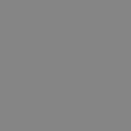
Sepete Ekle
Satın Al
Whatsapp
l Özellikler
Kargo
NOT
4 Tarafı Kurulu Kargo
 : 12 cm
 cm'dir ve çocuğunuzun güvenliği önceliğimizdir.