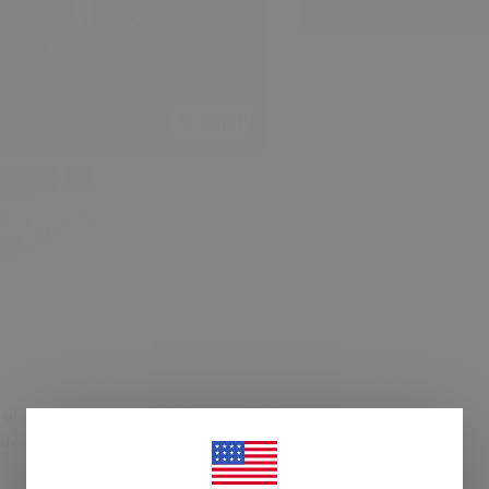
Büyüt
abilir ve yumuşak dokuya sahiptir.
enilir ve rahat bir alan oluşturur.