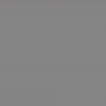
HAVALE İLE ÖDEMELERDE %10 İNDİRİM!
m Montessori
Çatılı Montessori
Tekstil
satı!
Tüm Kredi Kartlarında Peşin Fi
 Kenar Koruma Yastığı
WoodandMontessori
Desenli Mont