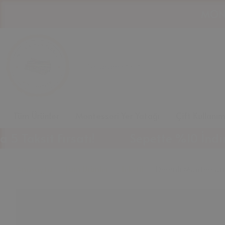
Tüm Ürünler
Montessori Yer Yatağı
Çift Kullanı
ksit Fırsatı!
Sepette %10 İndirim Fır
Anasayfa
Tüm Ürünler
Tekstil
Desenli Montessori