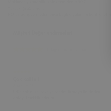
°
Makinede yıkanabilir, kolay temizlenir.(30 C
)
Yüksekliği 35 cm'dir.
NOT: Sipariş vermeden önce beşik ölçülerinizi kontrol etmen
Müşteri Değerlendirmeleri
1 değerlendirmeye göre
Çok kaliteli
8 Ara, 2025
Ürün çok güzel tavsiye ederim firmaya ilgisinden
dolayı teşekkür ederim.