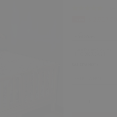
1 De
₺ 2,923.0
İndirim
Boyutlar
Kenar Koruma Desenleri
SATICIYA NOT :
SATICIYA NOT :