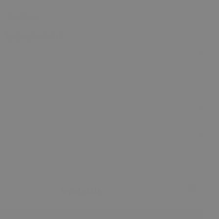
ğerlendirme
0
₺ 3,653.00
Sepete Ekle