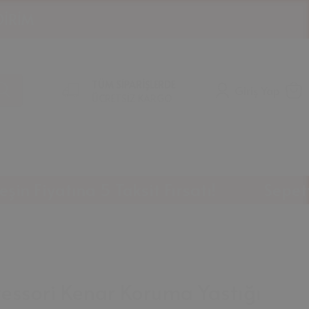
TÜM SİPARİŞLERDE
Giriş Yap
ÜCRETSİZ KARGO
yatına 5 Taksit Fırsatı!
Sepette %10
essori Kenar Koruma Yastığı