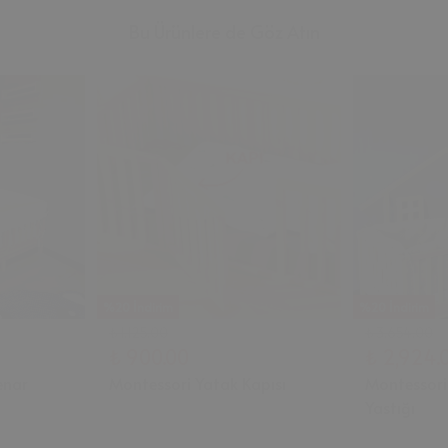
Bu Ürünlere de Göz Atın
%20 İndirim
%20 İndirim
₺ 1,125.00
₺ 3,654.00
₺ 900.00
₺ 2,924.
enar
Montessori Yatak Kapısı
Montessori
Yastığı