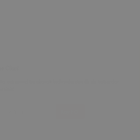
e Olun!
ta adresinizi bırakarak indirimlerden ilk siz haberdar
irsiniz!
sta Adresi
Kayıt Ol