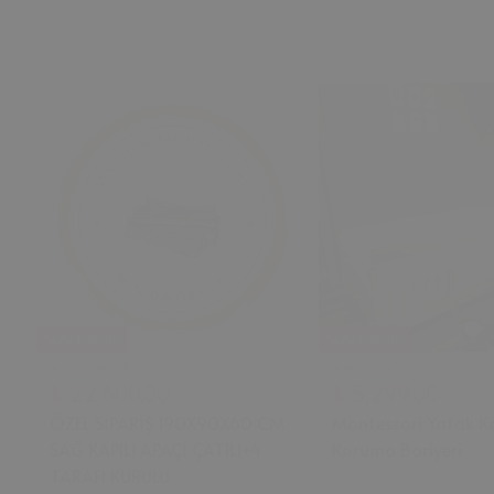
%20 İndirim
%20 İndirim
₺ 28,250.00
₺ 6,623.75
₺ 22,600.00
₺ 5,299.00
ÖZEL SİPARİŞ 190X90X60 CM
Montessori Yatak K
SAĞ KAPILI APAÇİ ÇATILI+4
Koruma Bariyeri
TARAFI KURULU