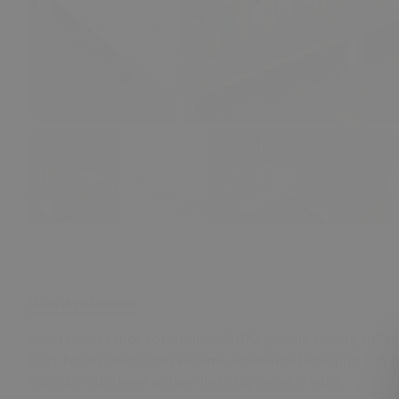
Ürün Açıklaması
Montessori kenar korumamız %100 pamuk kumaş, nefes al
Dört tarafı saran tam koruma sayesinde bebeğiniz için güv
Bağcıklı sabitleme sistemi ile kolay montaj edilir.