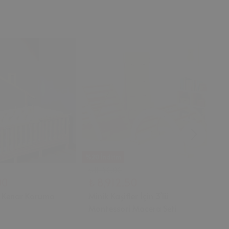
%20 İndirim
%20
₺ 11,140.00
₺ 1
00
₺ 8,912.50
₺ 
 Kenar Koruma
Minik Kaşifler İçin 3’lü
Lo
Montessori Macera Seti
Ah