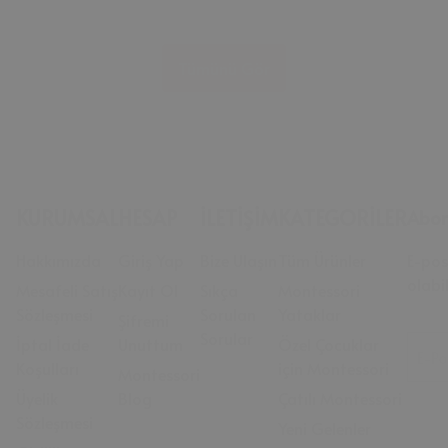
Tümünü Gör
KURUMSAL
HESAP
İLETİŞİM
KATEGORİLER
Abon
Hakkımızda
Giriş Yap
Bize Ulaşın
Tüm Ürünler
E-pos
olabil
Mesafeli Satış
Kayıt Ol
Sıkça
Montessori
Sözleşmesi
Sorulan
Yataklar
Şifremi
Sorular
İptal İade
Unuttum
Özel Çocuklar
E-Po
Koşulları
için Montessori
Montessori
Üyelik
Blog
Çatılı Montessori
Sözleşmesi
Yeni Gelenler