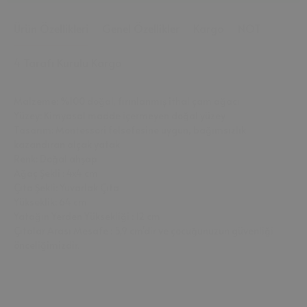
Ürün Özellikleri
Genel Özellikler
Kargo
NOT
4 Tarafı Kurulu Kargo
Malzeme: %100 doğal, fırınlanmış ithal çam ağacı
Yüzey: Kimyasal madde içermeyen doğal yüzey
Tasarım: Montessori felsefesine uygun, bağımsızlık
kazandıran alçak yatak
Renk: Doğal ahşap
Ağaç Şekli : 4x4 cm
Çıta Şekli: Yuvarlak Çıta
Yükseklik: 64 cm
Yatağın Yerden Yüksekliği : 12 cm
Çıtalar Arası Mesafe : 5,9 cm'dir ve çocuğunuzun güvenliği
önceliğimizdir.