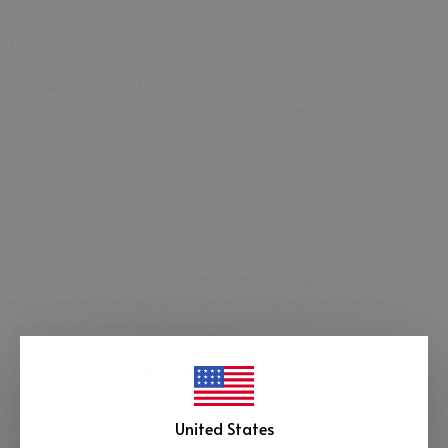
Ürün Açıklaması
Önü Açılabilen Çift Kullanımlı Montessori Yatak –
Büyüyen Çocuklara Uyumlu Akıllı Tasarım
Çocuklar hızla büyür, ihtiyaçları da değişir. Biz de bu
değişime ayak uydurabilen, uzun ömürlü bir yatak
tasarladık.
Önü çıkabilen Montessori yatak
, çocuğunuzun ilk
yıllarında güvenli bir uyku alanı sunar. Zamanı geldiğinde
ise ön kısmı kolayca çıkarılır ve yatak, bağımsız kullanıma
uygun modern bir çocuk yatağına dönüşür. Tek bir
mobilya ile hem geçiş dönemini kolaylaştırır hem de
yıllarca kullanım imkânı sağlar.
Neden Bu Yatak?
🔧
Çıkarılabilir Ön Kısım:
Dönüşebilir yapısı sayesinde farklı
yaşlara ve ihtiyaçlara kolayca uyum sağlar.
🌿
Doğal ve Güvenli Malzeme:
Kimyasal içermeyen doğal
United States
ahşap ile çocuğunuzun sağlığı güvende.