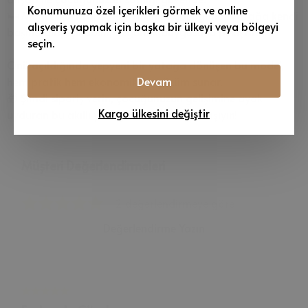
Konumunuza özel içerikleri görmek ve online
🛏️
Montessori Tarzı Yere Yakınlık:
Çocuğunuz yatağa kendi
alışveriş yapmak için başka bir ülkeyi veya bölgeyi
başına girip çıkabilir, özgürlük duygusunu pekiştirir.
seçin.
Önü açıldığında yepyeni bir yatağa dönüşen bu model,
Devam
hem pratik hem ekonomik bir çözüm sunar.
🎁 Şimdi sipariş verin, çocuğunuzun gelişimine ayak
Kargo ülkesini değiştir
uyduran bu akıllı yatağı hemen evinize taşıyın!
Müşteri Değerlendirmeleri
2 değerlendirmeye göre
Değerlendirme Yazın