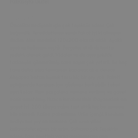
Fazlasıyla Güzel
Abdurrahman
h.
7 Ara, 2025
Öncelikle hediyeniz için çok teşekkür ederiz Çok
beğendik. Tereddütlerim vardı fakat iyi ki almışım
dedim. Alaz modelini 120x200 olarak aldık. Ayaklı
ayaksız kullanım seçtik. Parçalar eksiksiz hatta
yedekli olarak geldi. Vidalar vs de aynı şekilde
fazlasıyla gönderilmiş. Lata sayısı çok yeterli. Bir kaç
tane daha olsa tamamen kapanacak o derece.
Ahşapta batan kıymık tarzı hiç bir şey yok. Paketi
açtığınızda kurulum için gözünüz korkabilir fakat
aşırı kolay. Tüm parçalara numara verilmiş ve gayet
basit anlatılmış. Hızlıca kurabilirsiniz. Dayanıklılık da
gayet iyi. 200 kiloya yakın test ettik hiç bir esneme
bile olmadı. Kalite, paketleme, Ürün içeriği, kurulum,
hediye her şey on numara. Çok uzun yıllar
kullanabileceğiniz bir ürün. Satıcıya çok Teşekkür
ederiz. Eğer niyetiniz varsa düşünmeden alın.