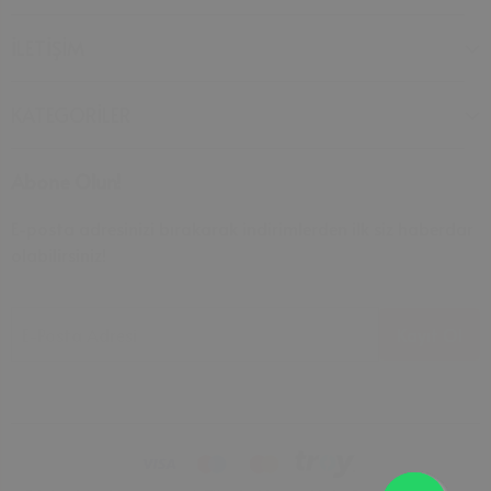
İLETİŞİM
KATEGORİLER
Abone Olun!
E-posta adresinizi bırakarak indirimlerden ilk siz haberdar
olabilirsiniz!
E-Posta Adresi
Kayıt Ol