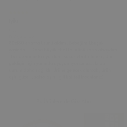
İyiki
tuğçe
a.
19 Ağu, 2025
80x180 ebatta ürünü aldım . Bebeğim 1,buçuk
yaşinda … Daha büyük ebatta ürünü satın alsaydım
, bende yanında uyurdum. Küçük ebat olunca , dar
geldiğini için yanında uyuyamıyorsunuz… ki bu
durum daha sağlıklı . Ürüne gelecek olursak , ürün
aşirı güzeli , satıcı aşirı ilgili kalıteli insanlar 🫠
Bu Ürünlere de Göz Atın