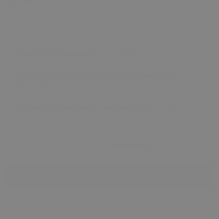
Satıcıya Not :
Kapı istiyor musunuz?
(
+₺ 900.00
)
Ayaklı ve ayaksız kullanım istiyor musunuz?
(
+₺
1,100.00
)
"4 Tarafı Kurulu Kargo" İster Misiniz?
(
+₺ 1,200.00
)
Sepete Ekle
Satın Al
Whatsapp