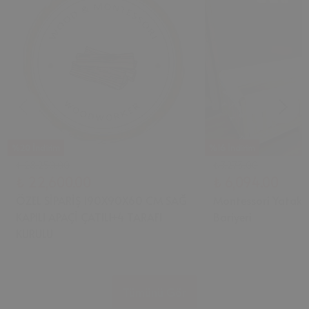
%20 İndirim
%16 İndirim
₺ 28,250.00
₺ 7,273.00
₺ 22,600.00
₺ 6,094.00
ÖZEL SİPARİŞ 190X90X60 CM SAĞ
Montessori Yatak 
KAPILI APAÇİ ÇATILI+4 TARAFI
Bariyeri
KURULU
Tümünü Gör