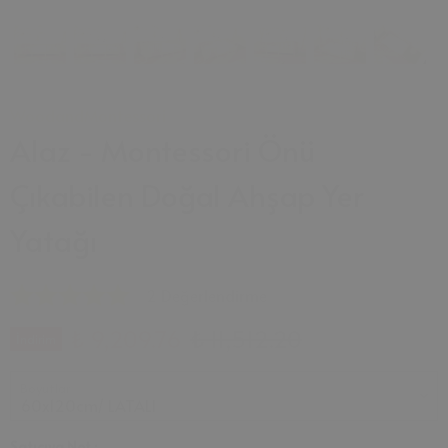
WoodandMontessori
Alaz - Montessori Önü
Çıkabilen Doğal Ahşap Yer
Yatağı
2 Değerlendirme
₺ 9,209.76
₺ 11,512.20
İndirim
Boyutlar
Satıcıya Not :