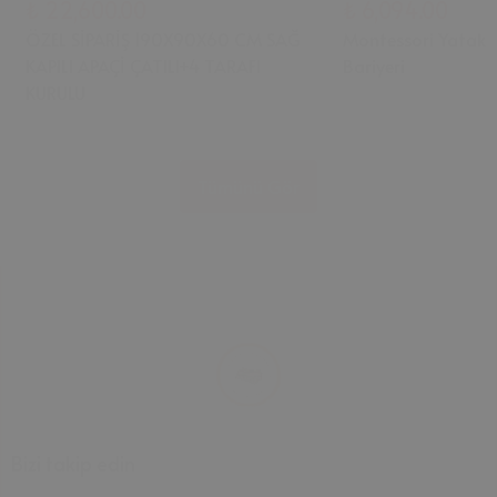
₺ 22,600.00
₺ 6,094.00
ÖZEL SİPARİŞ 190X90X60 CM SAĞ
Montessori Yatak 
KAPILI APAÇİ ÇATILI+4 TARAFI
Bariyeri
KURULU
Tümünü Gör
Bizi takip edin