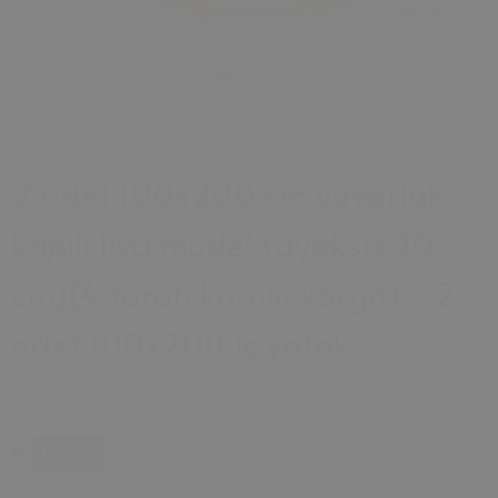
Yakınlaştır
WoodandMontessori
2 adet 100x200 cm yuvarlak
kapılı liva model (ayaksız 70
cm)(4 tarafı kurulu kargo) - 2
adet 100x200 iç yatak
0 Değerlendirme
₺ 49,123.87
₺ 50,000.00
Tükendi