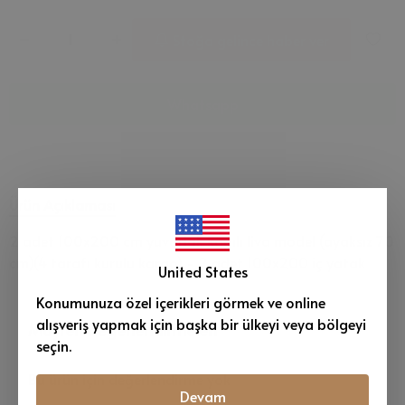
Stoğa gelince haber ver
Whatsapp
Ürün Açıklaması
2 adet 100x200 cm yuvarlak kapılı liva model (ayaksız 70
cm)(4 tarafı kurulu kargo) - 2 adet 100x200 iç yatak
United States
Konumunuza özel içerikleri görmek ve online
alışveriş yapmak için başka bir ülkeyi veya bölgeyi
Müşteri Değerlendirmeleri
seçin.
Bu ürün için değerlendirme yok
Devam