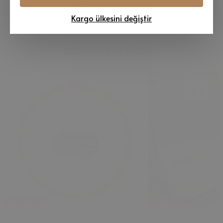
Değerlendirme Yazın
Kargo ülkesini değiştir
Bu Ürünlere de Göz Atın
%20 İndirim
%16 İndirim
₺ 28,250.00
₺ 7,273.00