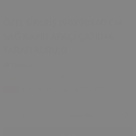
WoodandMontessori
ÖZEL SİPARİŞ 190X90X60 CM
SAĞ KAPILI APAÇİ ÇATILI+4
TARAFI KURULU
Tükeniyor
0 Değerlendirme
₺ 22,600.00
₺ 28,250.00
İndirim
Sepete Ekle
Satın Al