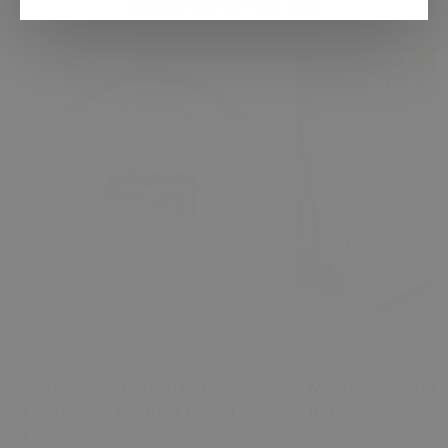
Bu Ürünlere de Göz Atın
%20 İndirim
%16 İndirim
₺ 28,250.00
₺ 7,273.00
₺ 22,600.00
₺ 6,094.00
ÖZEL SİPARİŞ 190X90X60 CM SAĞ
Montessori Yatak 
KAPILI APAÇİ ÇATILI+4 TARAFI
Bariyeri
KURULU