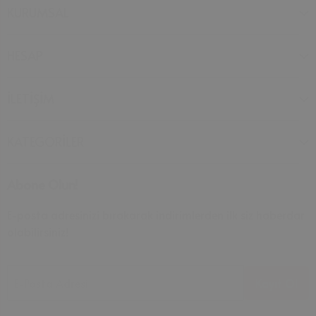
KURUMSAL
HESAP
İLETİŞİM
KATEGORİLER
Abone Olun!
E-posta adresinizi bırakarak indirimlerden ilk siz haberdar
olabilirsiniz!
E-Posta Adresi
Kayıt Ol